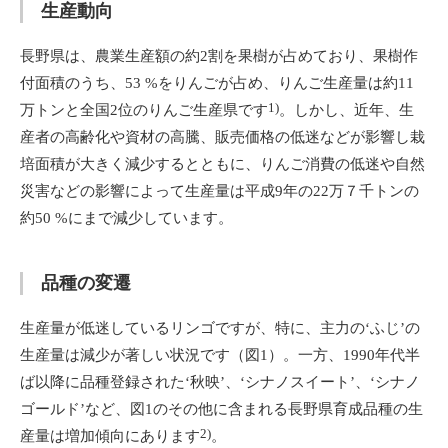
生産動向
長野県は、農業生産額の約2割を果樹が占めており、果樹作
付面積のうち、53 %をりんごが占め、りんご生産量は約11
1)
万トンと全国2位のりんご生産県です
。しかし、近年、生
産者の高齢化や資材の高騰、販売価格の低迷などが影響し栽
培面積が大きく減少するとともに、りんご消費の低迷や自然
災害などの影響によって生産量は平成9年の22万７千トンの
約50 %にまで減少しています。
品種の変遷
生産量が低迷しているリンゴですが、特に、主力の‘ふじ’の
生産量は減少が著しい状況です（図1）。一方、1990年代半
ば以降に品種登録された‘秋映’、‘シナノスイート’、‘シナノ
ゴールド’など、図1のその他に含まれる長野県育成品種の生
2)
産量は増加傾向にあります
。