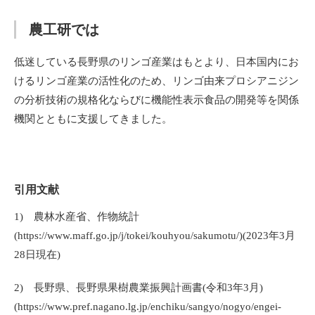
農工研では
低迷している長野県のリンゴ産業はもとより、日本国内にお
けるリンゴ産業の活性化のため、リンゴ由来プロシアニジン
の分析技術の規格化ならびに機能性表示食品の開発等を関係
機関とともに支援してきました。
引用文献
1)
農林水産省、作物統計
(https://www.maff.go.jp/j/tokei/kouhyou/sakumotu/)(2023
年
3
月
28
日現在
)
2)
長野県、長野県果樹農業振興計画書
(
令和
3
年
3
月
)
(https://www.pref.nagano.lg.jp
/enchiku/sangyo/nogyo/engei-