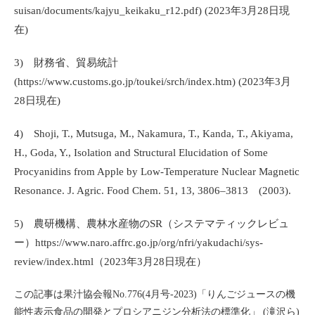
suisan/documents/kajyu_keikaku_r12.pdf) (2023
年
3
月
28
日現
在
)
3)
財務省、貿易統計
(https://www.customs.go.jp/toukei/srch/index.htm) (2023
年
3
月
28
日現在
)
4)
Shoji, T., Mutsuga, M., Nakamura, T., Kanda, T., Akiyama,
H., Goda, Y., Isolation and Structural Elucidation of Some
Procyanidins from Apple by Low-Temperature Nuclear Magnetic
Resonance. J. Agric. Food Chem. 51, 13, 3806–3813
(2003).
5)
農研機構、農林水産物の
SR
（システマティックレビュ
ー）
https://www.naro.affrc.
go.jp/org/nfri/yakudachi/sys-
review/index.html
（
2023
年
3
月
28
日現在）
この記事は果汁協会報No.776(4月号-2023)「りんごジュースの機
能性表示食品の開発とプロシアニジン分析法の標準化」 (滝沢ら)