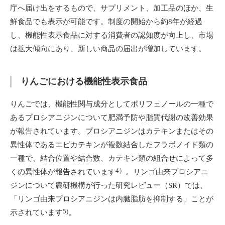
庁へ届け出をするもので、サプリメント、加工品のほか、生
鮮食品でも表示が可能です。制度の開始から約8年が経過
し、機能性表示食品に対する消費者の認知度が向上し、市場
は拡大傾向にあり、新しい商品の届出が増加しています。
りんごにおける機能性表示食品
りんごでは、機能性関与成分としてポリフェノールの一種で
あるプロシアニジンについて肥満予防や脂質代謝の改善効果
が報告されています。プロシアニジンはカテキンまたはその
異性体であるエピカテキンが複数結合したフラボノイド類の
一種で、結合位置や結合数、カテキン類の組合せによって多
4）
くの異性体が報告されています
。リンゴ由来プロシアニ
ジンについて農研機構が行った研究レビュー（SR）では、
「リンゴ由来プロシアニジンは内臓脂肪を抑制する」ことが
5)
示されています
。