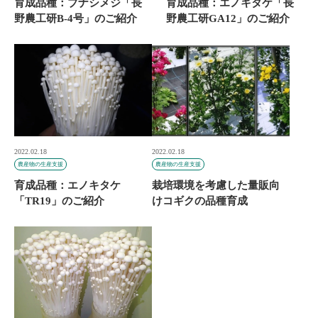
育成品種：ブナシメジ「長
育成品種：エノキタケ「長
野農工研B-4号」のご紹介
野農工研GA12」のご紹介
2022.02.18
2022.02.18
農産物の生産支援
農産物の生産支援
育成品種：エノキタケ
栽培環境を考慮した量販向
「TR19」のご紹介
けコギクの品種育成